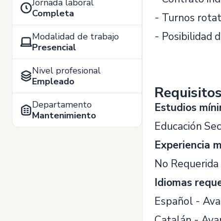
Jornada laboral
Completa
- Turnos rotat
- Posibilidad 
Modalidad de trabajo
Presencial
Nivel profesional
Empleado
Requisito
Departamento
Estudios mín
Mantenimiento
Educación Sec
Experiencia 
No Requerida
Idiomas requ
Español - Av
Catalán - Av