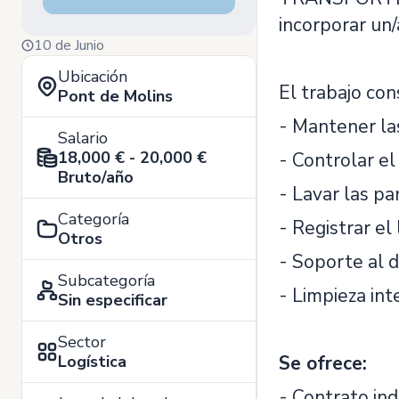
incorporar un/
10 de Junio
Ubicación
El trabajo con
Pont de Molins
- Mantener la
Salario
18,000 € - 20,000 €
- Controlar el
Bruto/año
- Lavar las pa
Categoría
- Registrar el
Otros
- Soporte al d
Subcategoría
- Limpieza int
Sin especificar
Sector
Logística
Se ofrece:
- Contrato ind